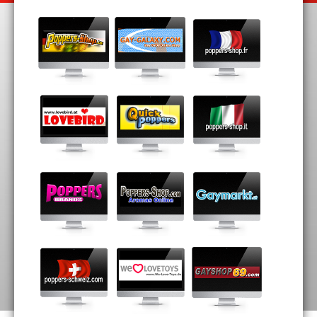
poppers-
gay-
poppers-
shop.de
galaxy.com
shop.fr
lovebird.at
quickpoppers.com
poppers-
shop.it
poppersbrands.org
poppers-
gaymarkt.at
shop.com
poppers-
we-love-
gayshop69.com
schweiz.com
toys.de